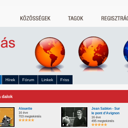
Hírek
Fórum
Linkek
Friss
a dalok
Alouette
Jean Sablon - Sur
16 éve
le pont d'Avignon
703 megtekintés
16 éve
495 megtekintés