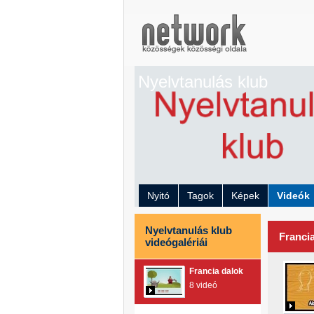
Nyelvtanulás klub
Nyitó
Tagok
Képek
Videók
Nyelvtanulás klub
Franci
videógalériái
Francia dalok
8 videó