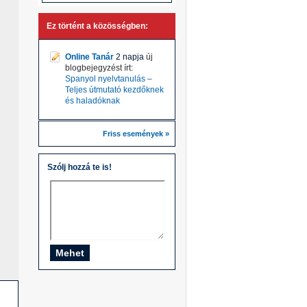
Ez történt a közösségben:
Online Tanár
2 napja
új
blogbejegyzést írt:
Spanyol nyelvtanulás –
Teljes útmutató kezdőknek
és haladóknak
Friss események »
Szólj hozzá te is!