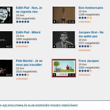
Edith Piaf - Non, Je
Bon Anniversaire
16 éve
ne regrette rien
1348 megtekintés
16 éve
500 megtekintés
szlavisaci
01:05
Edith Piaf - Milord
Jacques Brel - Ne
16 éve
me quitte pas
1884 megtekintés
16 éve
2071 megtekintés
szlavisaci
04:27
03:47
szlavisaci
Pink Martini - Je ne
Frere Jacques
16 éve
veux pas travailler
2265 megtekintés
16 éve
2616 megtekintés
szlavisaci
03:37
01:14
szlavisaci
A A(Z) NYELVTANULÁS KLUB KÖZÖSSÉG ÖSSZES VIDEÓJÁHOZ